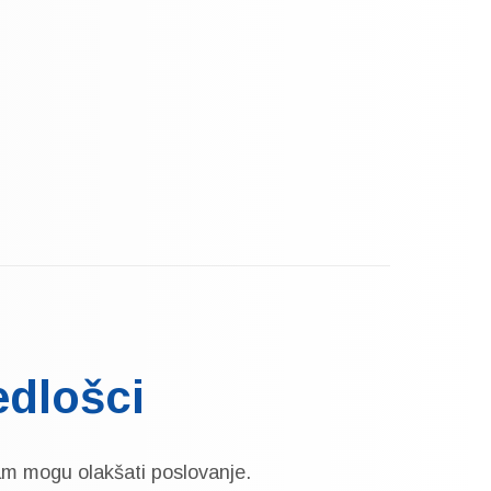
edlošci
am mogu olakšati poslovanje.