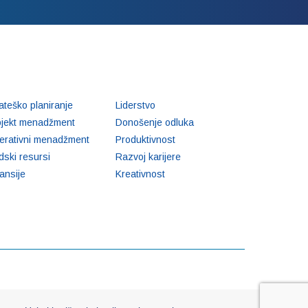
ateško planiranje
Liderstvo
ojekt menadžment
Donošenje odluka
erativni menadžment
Produktivnost
dski resursi
Razvoj karijere
ansije
Kreativnost