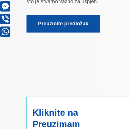
što je stvarno važno za uspjeh.
Facebook
Messenger
Preuzmite predložak
Viber
WhatsApp
Kliknite na
Preuzimam