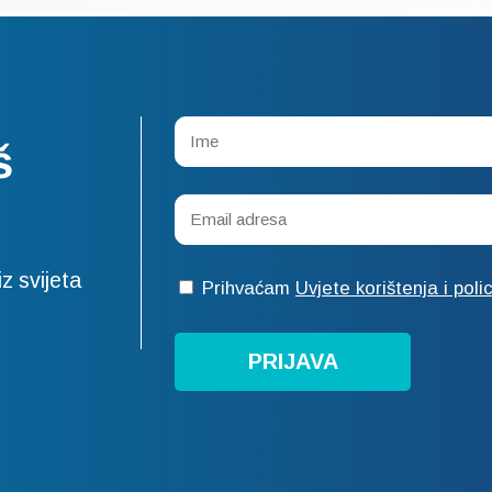
š
z svijeta
Prihvaćam
Uvjete korištenja i poli