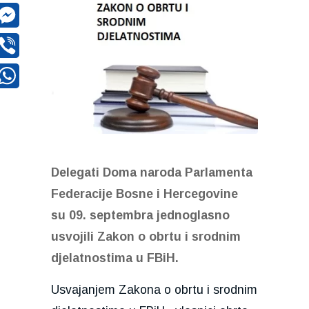
acebook
essenger
iber
WhatsApp
Delegati Doma naroda Parlamenta
Federacije Bosne i Hercegovine
su 09. septembra jednoglasno
usvojili Zakon o obrtu i srodnim
djelatnostima u FBiH.
Usvajanjem Zakona o obrtu i srodnim