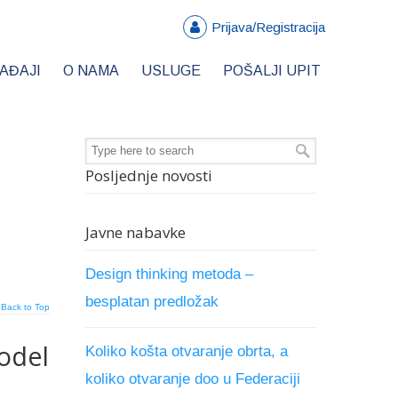
Prijava/Registracija
AĐAJI
O NAMA
USLUGE
POŠALJI UPIT
Posljednje novosti
Javne nabavke
Design thinking metoda –
besplatan predložak
Back to Top
model
Koliko košta otvaranje obrta, a
koliko otvaranje doo u Federaciji