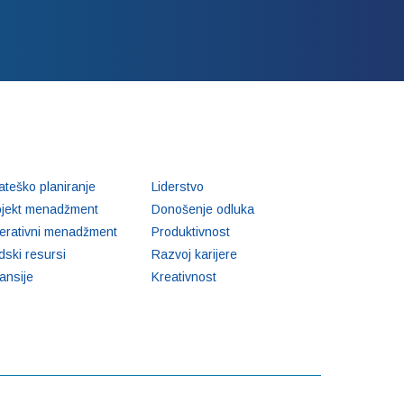
ateško planiranje
Liderstvo
ojekt menadžment
Donošenje odluka
erativni menadžment
Produktivnost
dski resursi
Razvoj karijere
ansije
Kreativnost