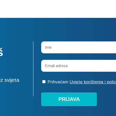
š
z svijeta
Prihvaćam
Uvjete korištenja i poli