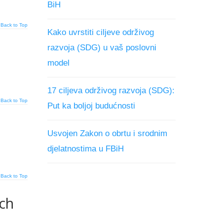
BiH
Back to Top
Kako uvrstiti ciljeve održivog
razvoja (SDG) u vaš poslovni
model
17 ciljeva održivog razvoja (SDG):
Back to Top
Put ka boljoj budućnosti
Usvojen Zakon o obrtu i srodnim
djelatnostima u FBiH
Back to Top
ch