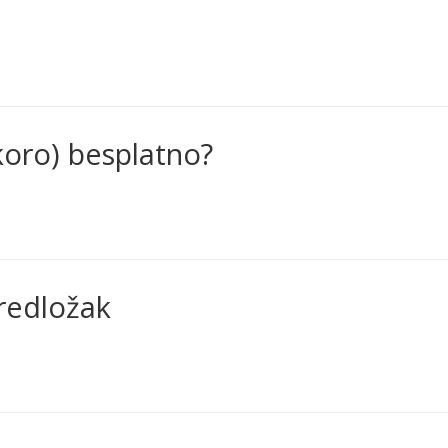
skoro) besplatno?
predložak