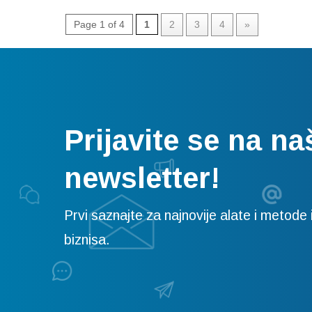
Page 1 of 4
1
2
3
4
»
Prijavite se na na
newsletter!
Prvi saznajte za najnovije alate i metode i
biznisa.