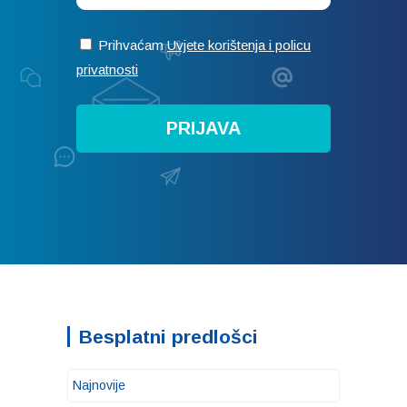
Prihvaćam
Uvjete korištenja i policu
privatnosti
Besplatni predlošci
Najnovije